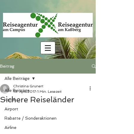
Beitrag
Alle Beiträge
Christina Grunert
Alle Beiträge
19. Apr. 2017
1 Min. Lesezeit
Sichere Reiseländer
Hotel
Airport
Rabatte / Sonderaktionen
Airline